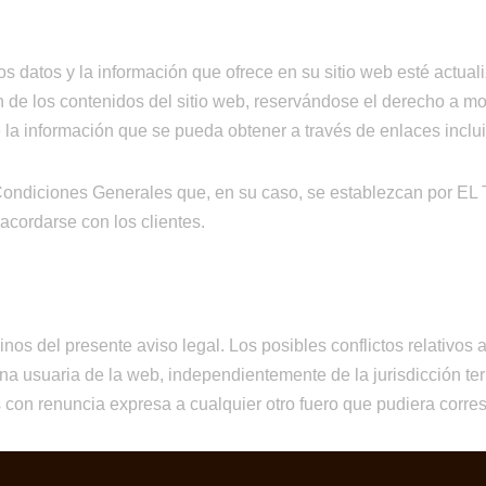
s datos y la información que ofrece en su sitio web esté actua
n de los contenidos del sitio web, reservándose el derecho a mo
 información que se pueda obtener a través de enlaces incluid
as Condiciones Generales que, en su caso, se establezcan por 
 acordarse con los clientes.
inos del presente aviso legal. Los posibles conflictos relativos 
 usuaria de la web, independientemente de la jurisdicción terr
 con renuncia expresa a cualquier otro fuero que pudiera corre