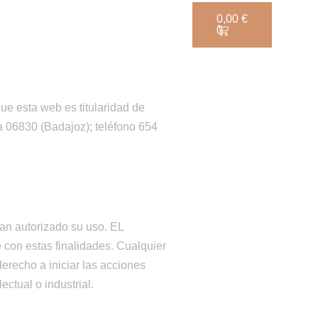
0,00
€
ONLINE
BLOG
CONTACTO
0
ue esta web es titularidad de
 06830 (Badajoz); teléfono 654
han autorizado su uso. EL
con estas finalidades. Cualquier
erecho a iniciar las acciones
ctual o industrial.