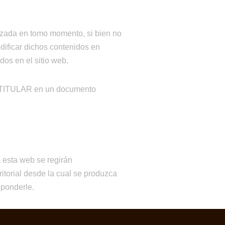
lizada en tomo momento, si bien no
dificar dichos contenidos en
os en el sitio web.
EL TITULAR en un documento
a esta web se regirán
itorial desde la cual se produzca
sponderle.