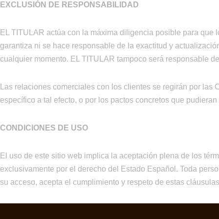
EXCLUSIÓN DE RESPONSABILIDAD
EL TITULAR actúa con la máxima diligencia posible para que lo
garantiza ni se hace responsable de la exactitud y actualizació
cualquier momento. EL TITULAR tampoco será responsable de la
Las relaciones comerciales con los clientes se regirán por l
específico a tal efecto, o por los pactos concretos que pudieran
CONDICIONES DE USO
El uso de este sitio web implica la aceptación plena de los térm
exclusivamente por el derecho del Estado Español. Toda persona
su acceso, acepta el cumplimiento y respeto de estas cláusulas