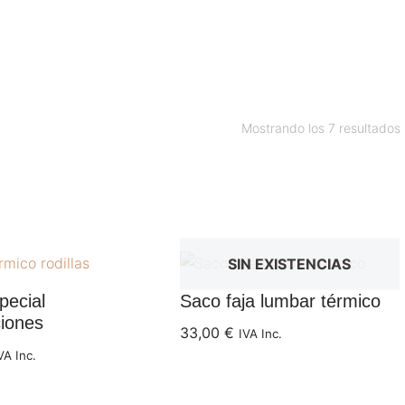
INICIO
QUIENES SOMOS
SERVICIOS
TIENDA 
Mostrando los 7 resultados
SIN EXISTENCIAS
pecial
Saco faja lumbar térmico
ciones
33,00
€
IVA Inc.
VA Inc.