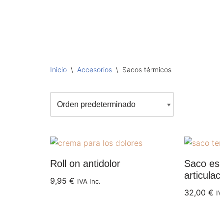
Saltar
al
contenido
Inicio
\
Accesorios
\
Sacos térmicos
Roll on antidolor
Saco es
articula
9,95
€
IVA Inc.
32,00
€
I