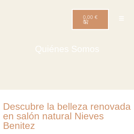
Saltar
0,00
€
0
al
contenido
Quiénes Somos
Descubre la belleza renovada
en salón natural Nieves
Benitez