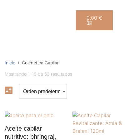
Saltar
0,00
€
0
al
contenido
Inicio
\
Cosmética Capilar
Mostrando 1–16 de 53 resultados
Aceite capilar
nutritivo: bhringraj,