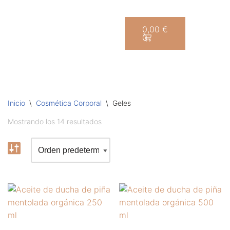
Saltar
0,00
€
0
al
contenido
Inicio
\
Cosmética Corporal
\
Geles
Mostrando los 14 resultados