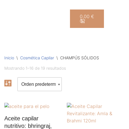
Saltar
0,00
€
0
al
contenido
Inicio
\
Cosmética Capilar
\
CHAMPÚS SÓLIDOS
Mostrando 1–16 de 19 resultados
Aceite capilar
nutritivo: bhringraj,