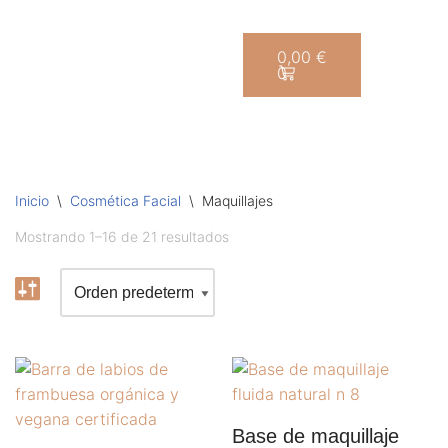
Saltar
0,00
€
0
al
contenido
Inicio
\
Cosmética Facial
\
Maquillajes
Mostrando 1–16 de 21 resultados
Base de maquillaje