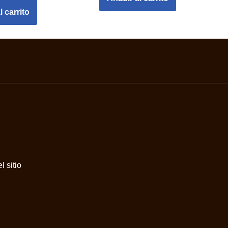
l carrito
 sitio