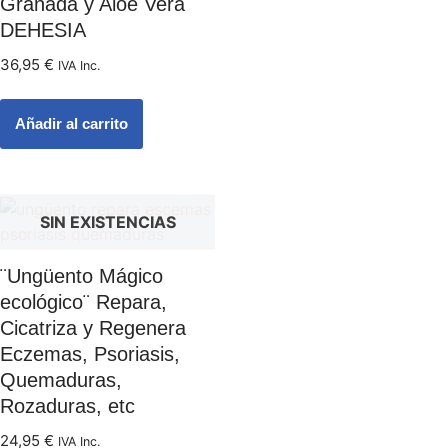
Granada y Aloe Vera
DEHESIA
36,95
€
IVA Inc.
Añadir al carrito
SIN EXISTENCIAS
¨Ungüento Mágico
ecológico¨ Repara,
Cicatriza y Regenera
Eczemas, Psoriasis,
Quemaduras,
Rozaduras, etc
24,95
€
IVA Inc.