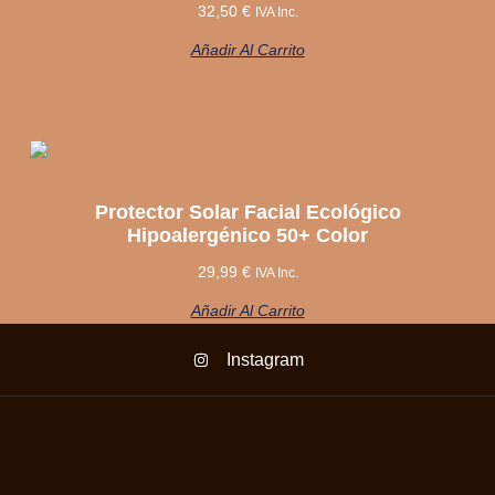
32,50
€
IVA Inc.
Añadir Al Carrito
Protector Solar Facial Ecológico
Hipoalergénico 50+ Color
29,99
€
IVA Inc.
Añadir Al Carrito
Instagram